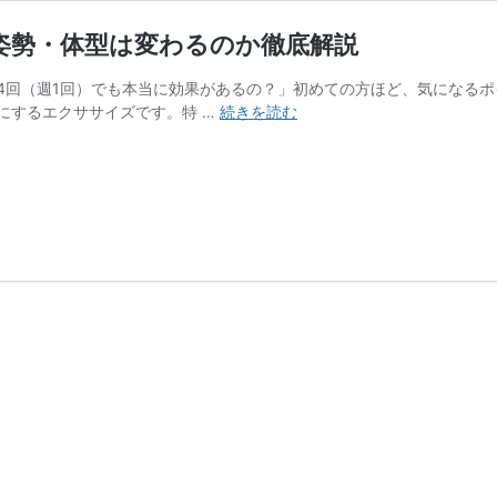
姿勢・体型は変わるのか徹底解説
4回（週1回）でも本当に効果があるの？」初めての方ほど、気になるポ
ピ
にするエクササイズです。特 …
続きを読む
ラ
テ
ィ
ス
は
月
4
回
で
効
果
あ
る？
週
1
回