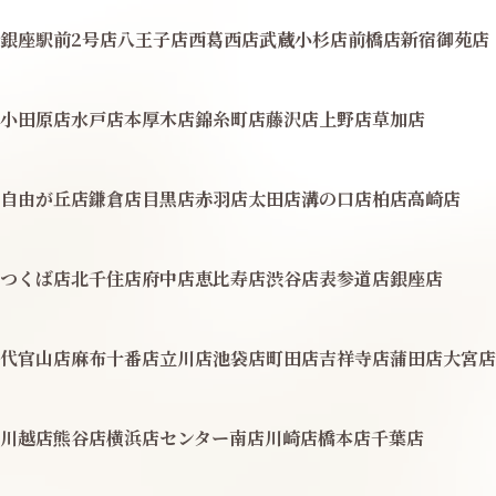
銀座駅前2号店
八王子店
西葛西店
武蔵小杉店
前橋店
新宿御苑店
小田原店
水戸店
本厚木店
錦糸町店
藤沢店
上野店
草加店
自由が丘店
鎌倉店
目黒店
赤羽店
太田店
溝の口店
柏店
高崎店
つくば店
北千住店
府中店
恵比寿店
渋谷店
表参道店
銀座店
代官山店
麻布十番店
立川店
池袋店
町田店
吉祥寺店
蒲田店
大宮店
川越店
熊谷店
横浜店
センター南店
川崎店
橋本店
千葉店