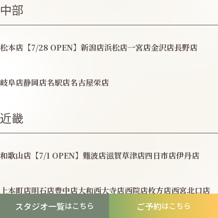
中部
松本店【7/28 OPEN】
新潟店
浜松店
一宮店
金沢店
長野店
岐阜店
静岡店
名駅店
名古屋栄店
近畿
和歌山店【7/1 OPEN】
難波店
滋賀草津店
四日市店
伊丹店
上本町店
明石店
豊中店
大和西大寺店
西院店
枚方店
西宮北口店
スタジオ一覧
ご予約
はこちら
はこちら