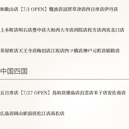
和歌山店【7/1 OPEN】
難波店
滋賀草津店
四日市店
伊丹店
上本町店
明石店
豊中店
大和西大寺店
西院店
枚方店
西宮北口店
茶屋町店
天王寺店
梅田店
江坂店
四ツ橋店
神戸元町店
姫路店
中国四国
五日市店【7/27 OPEN】
鳥取店
徳島店
出雲店
米子店
安佐南店
広島店
岡山駅前店
松江店
高松店