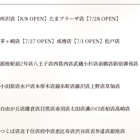
所沢店【8/8 OPEN】
たまプラーザ店【7/28 OPEN】
茅ヶ崎店【7/27 OPEN】
成増店【7/1 OPEN】
松戸店
銀座駅前2号店
八王子店
西葛西店
武蔵小杉店
前橋店
新宿御苑店
小田原店
水戸店
本厚木店
錦糸町店
藤沢店
上野店
草加店
自由が丘店
鎌倉店
目黒店
赤羽店
太田店
溝の口店
柏店
高崎店
つくば店
北千住店
府中店
恵比寿店
渋谷店
表参道店
銀座店