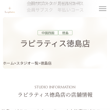
会員サブスク 月払いコース
全てのコースが２ヶ月分お得
会員サブスク 年払いコース
中国四国
徳島
ラピラティス徳島店
ホーム
スタジオ一覧
徳島店
STUDIO INFORMATION
ラピラティス徳島店の店舗情報