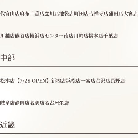
代官山店
麻布十番店
立川店
池袋店
町田店
吉祥寺店
蒲田店
大宮店
川越店
熊谷店
横浜店
センター南店
川崎店
橋本店
千葉店
中部
松本店【7/28 OPEN】
新潟店
浜松店
一宮店
金沢店
長野店
岐阜店
静岡店
名駅店
名古屋栄店
近畿