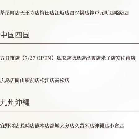
茶屋町店
天王寺店
梅田店
江坂店
四ツ橋店
神戸元町店
姫路店
中国四国
五日市店【7/27 OPEN】
鳥取店
徳島店
出雲店
米子店
安佐南店
広島店
岡山駅前店
松江店
高松店
九州沖縄
宜野湾店
長崎店
熊本店
都城
大分店
久留米店
沖縄店
小倉店