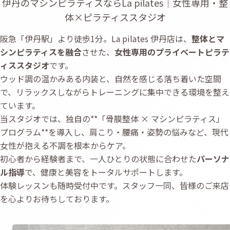
伊丹のマシンピラティスならLa pilates｜女性専用・整
体×ピラティススタジオ
阪急「伊丹駅」より徒歩1分。La pilates 伊丹店は、
整体とマ
シンピラティスを融合
させた、
女性専用のプライベートピラテ
ィススタジオ
です。
ウッド調の温かみある内装と、自然を感じる落ち着いた空間
で、リラックスしながらトレーニングに集中できる環境を整え
ています。
当スタジオでは、独自の**「骨膜整体 × マシンピラティス」
プログラム**を導入し、肩こり・腰痛・姿勢の悩みなど、現代
女性が抱える不調を根本からケア。
初心者から経験者まで、一人ひとりの状態に合わせた
パーソナ
ル指導
で、健康と美容をトータルサポートします。
体験レッスンも随時受付中です。スタッフ一同、皆様のご来店
を心よりお待ちしております。