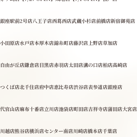
銀座駅前2号店
八王子店
西葛西店
武蔵小杉店
前橋店
新宿御苑店
小田原店
水戸店
本厚木店
錦糸町店
藤沢店
上野店
草加店
自由が丘店
鎌倉店
目黒店
赤羽店
太田店
溝の口店
柏店
高崎店
つくば店
北千住店
府中店
恵比寿店
渋谷店
表参道店
銀座店
代官山店
麻布十番店
立川店
池袋店
町田店
吉祥寺店
蒲田店
大宮店
川越店
熊谷店
横浜店
センター南店
川崎店
橋本店
千葉店