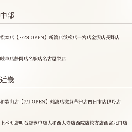
中部
松本店【7/28 OPEN】
新潟店
浜松店
一宮店
金沢店
長野店
岐阜店
静岡店
名駅店
名古屋栄店
近畿
和歌山店【7/1 OPEN】
難波店
滋賀草津店
四日市店
伊丹店
上本町店
明石店
豊中店
大和西大寺店
西院店
枚方店
西宮北口店