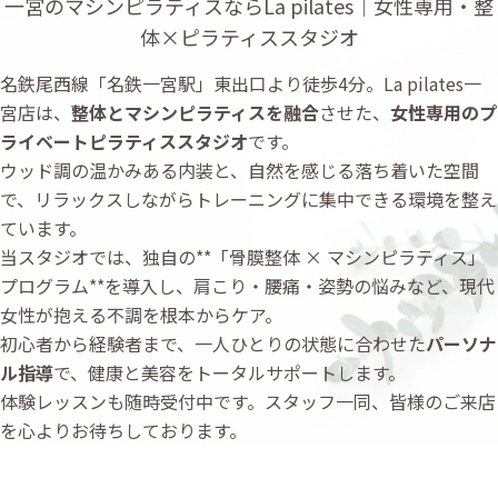
一宮のマシンピラティスならLa pilates｜女性専用・整
体×ピラティススタジオ
名鉄尾西線「名鉄一宮駅」東出口より徒歩4分。La pilates一
宮店は、
整体とマシンピラティスを融合
させた、
女性専用のプ
ライベートピラティススタジオ
です。
ウッド調の温かみある内装と、自然を感じる落ち着いた空間
で、リラックスしながらトレーニングに集中できる環境を整え
ています。
当スタジオでは、独自の**「骨膜整体 × マシンピラティス」
プログラム**を導入し、肩こり・腰痛・姿勢の悩みなど、現代
女性が抱える不調を根本からケア。
初心者から経験者まで、一人ひとりの状態に合わせた
パーソナ
ル指導
で、健康と美容をトータルサポートします。
体験レッスンも随時受付中です。スタッフ一同、皆様のご来店
を心よりお待ちしております。