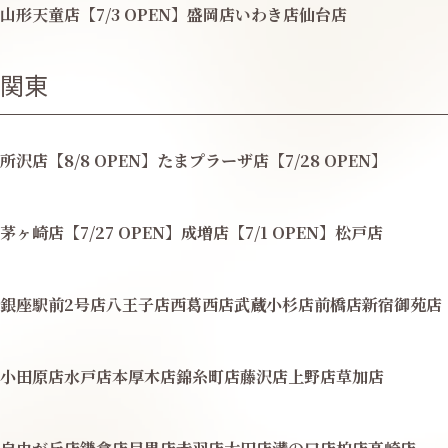
山形天童店【7/3 OPEN】
盛岡店
いわき店
仙台店
関東
所沢店【8/8 OPEN】
たまプラーザ店【7/28 OPEN】
茅ヶ崎店【7/27 OPEN】
成増店【7/1 OPEN】
松戸店
銀座駅前2号店
八王子店
西葛西店
武蔵小杉店
前橋店
新宿御苑店
小田原店
水戸店
本厚木店
錦糸町店
藤沢店
上野店
草加店