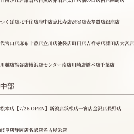
自由が丘店
鎌倉店
目黒店
赤羽店
太田店
溝の口店
柏店
高崎店
つくば店
北千住店
府中店
恵比寿店
渋谷店
表参道店
銀座店
代官山店
麻布十番店
立川店
池袋店
町田店
吉祥寺店
蒲田店
大宮店
川越店
熊谷店
横浜店
センター南店
川崎店
橋本店
千葉店
中部
松本店【7/28 OPEN】
新潟店
浜松店
一宮店
金沢店
長野店
岐阜店
静岡店
名駅店
名古屋栄店