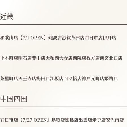
近畿
和歌山店【7/1 OPEN】
難波店
滋賀草津店
四日市店
伊丹店
上本町店
明石店
豊中店
大和西大寺店
西院店
枚方店
西宮北口店
茶屋町店
天王寺店
梅田店
江坂店
四ツ橋店
神戸元町店
姫路店
中国四国
五日市店【7/27 OPEN】
鳥取店
徳島店
出雲店
米子店
安佐南店