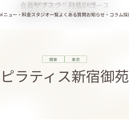
会員サブスク 月払いコース
全てのコースが２ヶ月分お得
会員サブスク 年払いコース
メニュー・料金
スタジオ一覧
よくある質問
お知らせ・コラム
採
関東
東京
ラピラティス新宿御苑