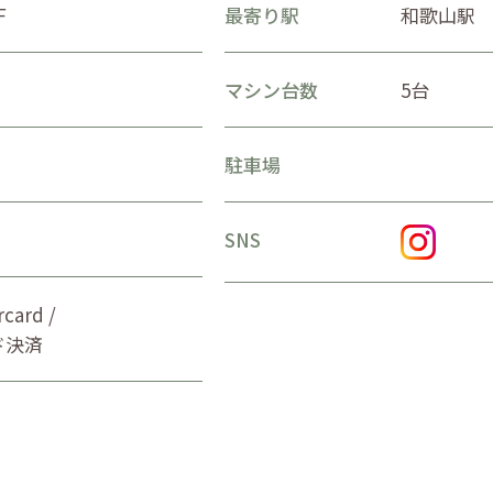
F
最寄り駅
和歌山駅
マシン台数
5台
駐車場
SNS
ard /
ード決済