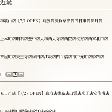
近畿
和歌山店【7/1 OPEN】
難波店
滋賀草津店
四日市店
伊丹店
上本町店
明石店
豊中店
大和西大寺店
西院店
枚方店
西宮北口店
茶屋町店
天王寺店
梅田店
江坂店
四ツ橋店
神戸元町店
姫路店
中国四国
五日市店【7/27 OPEN】
鳥取店
徳島店
出雲店
米子店
安佐南店
広島店
岡山駅前店
松江店
高松店