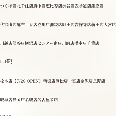
つくば店
北千住店
府中店
恵比寿店
渋谷店
表参道店
銀座店
代官山店
麻布十番店
立川店
池袋店
町田店
吉祥寺店
蒲田店
大宮店
川越店
熊谷店
横浜店
センター南店
川崎店
橋本店
千葉店
中部
松本店【7/28 OPEN】
新潟店
浜松店
一宮店
金沢店
長野店
岐阜店
静岡店
名駅店
名古屋栄店