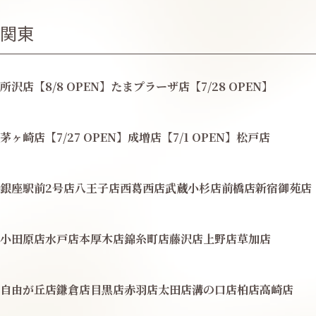
関東
所沢店【8/8 OPEN】
たまプラーザ店【7/28 OPEN】
茅ヶ崎店【7/27 OPEN】
成増店【7/1 OPEN】
松戸店
銀座駅前2号店
八王子店
西葛西店
武蔵小杉店
前橋店
新宿御苑店
小田原店
水戸店
本厚木店
錦糸町店
藤沢店
上野店
草加店
自由が丘店
鎌倉店
目黒店
赤羽店
太田店
溝の口店
柏店
高崎店