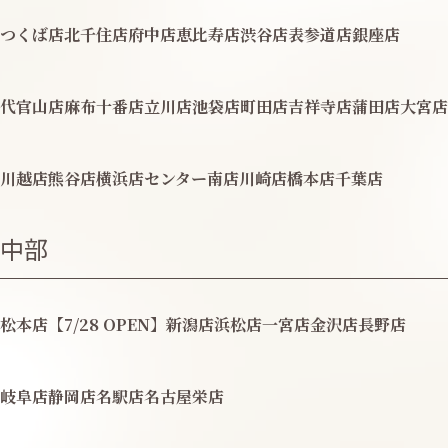
つくば店
北千住店
府中店
恵比寿店
渋谷店
表参道店
銀座店
代官山店
麻布十番店
立川店
池袋店
町田店
吉祥寺店
蒲田店
大宮店
川越店
熊谷店
横浜店
センター南店
川崎店
橋本店
千葉店
中部
松本店【7/28 OPEN】
新潟店
浜松店
一宮店
金沢店
長野店
岐阜店
静岡店
名駅店
名古屋栄店