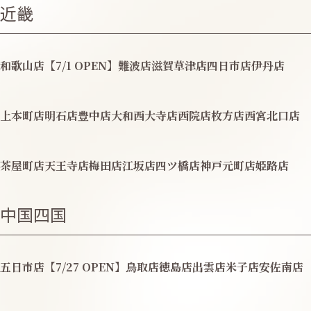
近畿
和歌山店【7/1 OPEN】
難波店
滋賀草津店
四日市店
伊丹店
上本町店
明石店
豊中店
大和西大寺店
西院店
枚方店
西宮北口店
茶屋町店
天王寺店
梅田店
江坂店
四ツ橋店
神戸元町店
姫路店
中国四国
五日市店【7/27 OPEN】
鳥取店
徳島店
出雲店
米子店
安佐南店