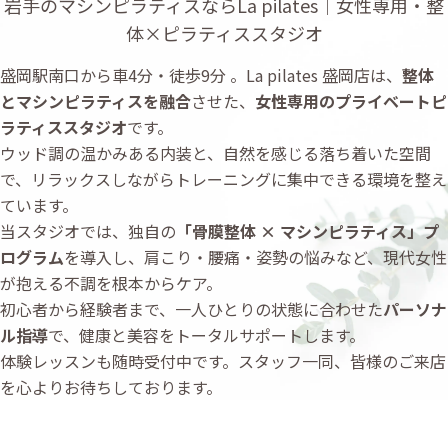
岩手のマシンピラティスならLa pilates｜女性専用・整
体×ピラティススタジオ
盛岡駅南口から車4分・徒歩9分 。La pilates 盛岡店は、
整体
とマシンピラティスを融合
させた、
女性専用のプライベートピ
ラティススタジオ
です。
ウッド調の温かみある内装と、自然を感じる落ち着いた空間
で、リラックスしながらトレーニングに集中できる環境を整え
ています。
当スタジオでは、独自の
「骨膜整体 × マシンピラティス」プ
ログラム
を導入し、肩こり・腰痛・姿勢の悩みなど、現代女性
が抱える不調を根本からケア。
初心者から経験者まで、一人ひとりの状態に合わせた
パーソナ
ル指導
で、健康と美容をトータルサポートします。
体験レッスンも随時受付中です。スタッフ一同、皆様のご来店
を心よりお待ちしております。