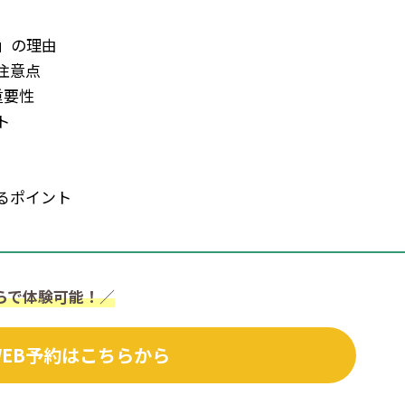
」の理由
注意点
重要性
ト
るポイント
らで体験可能！
／
WEB予約はこちらから