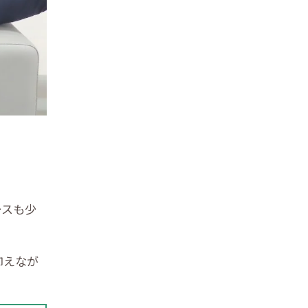
ースも少
抑えなが