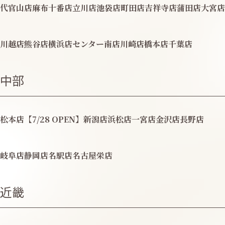
代官山店
麻布十番店
立川店
池袋店
町田店
吉祥寺店
蒲田店
大宮店
川越店
熊谷店
横浜店
センター南店
川崎店
橋本店
千葉店
中部
松本店【7/28 OPEN】
新潟店
浜松店
一宮店
金沢店
長野店
岐阜店
静岡店
名駅店
名古屋栄店
近畿