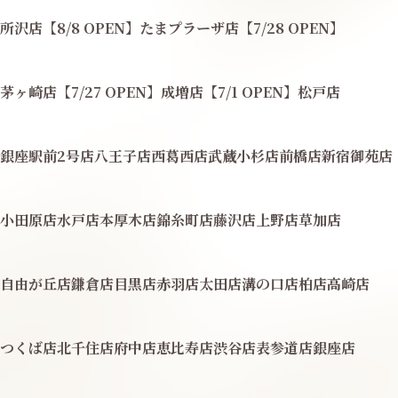
所沢店【8/8 OPEN】
たまプラーザ店【7/28 OPEN】
茅ヶ崎店【7/27 OPEN】
成増店【7/1 OPEN】
松戸店
銀座駅前2号店
八王子店
西葛西店
武蔵小杉店
前橋店
新宿御苑店
小田原店
水戸店
本厚木店
錦糸町店
藤沢店
上野店
草加店
自由が丘店
鎌倉店
目黒店
赤羽店
太田店
溝の口店
柏店
高崎店
つくば店
北千住店
府中店
恵比寿店
渋谷店
表参道店
銀座店