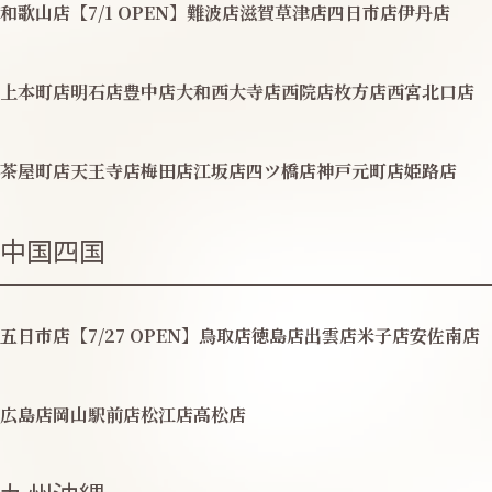
和歌山店【7/1 OPEN】
難波店
滋賀草津店
四日市店
伊丹店
上本町店
明石店
豊中店
大和西大寺店
西院店
枚方店
西宮北口店
茶屋町店
天王寺店
梅田店
江坂店
四ツ橋店
神戸元町店
姫路店
中国四国
五日市店【7/27 OPEN】
鳥取店
徳島店
出雲店
米子店
安佐南店
広島店
岡山駅前店
松江店
高松店