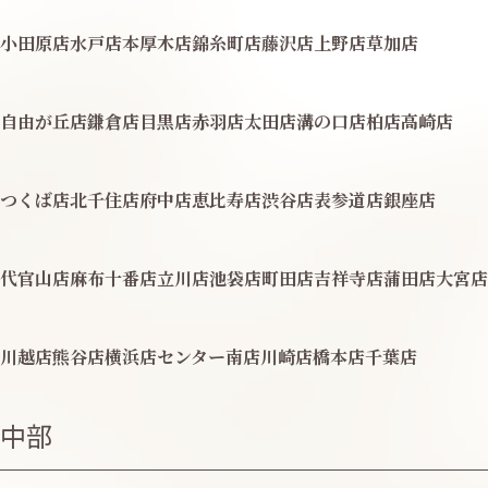
小田原店
水戸店
本厚木店
錦糸町店
藤沢店
上野店
草加店
自由が丘店
鎌倉店
目黒店
赤羽店
太田店
溝の口店
柏店
高崎店
つくば店
北千住店
府中店
恵比寿店
渋谷店
表参道店
銀座店
代官山店
麻布十番店
立川店
池袋店
町田店
吉祥寺店
蒲田店
大宮店
川越店
熊谷店
横浜店
センター南店
川崎店
橋本店
千葉店
中部