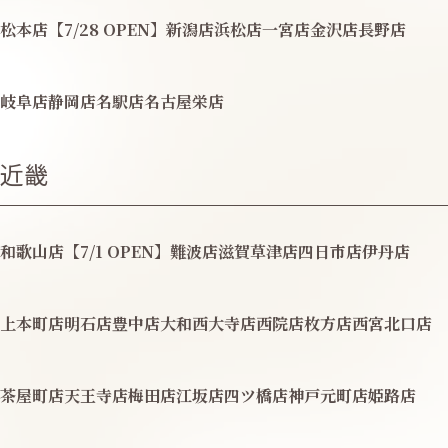
松本店【7/28 OPEN】
新潟店
浜松店
一宮店
金沢店
長野店
岐阜店
静岡店
名駅店
名古屋栄店
近畿
和歌山店【7/1 OPEN】
難波店
滋賀草津店
四日市店
伊丹店
上本町店
明石店
豊中店
大和西大寺店
西院店
枚方店
西宮北口店
茶屋町店
天王寺店
梅田店
江坂店
四ツ橋店
神戸元町店
姫路店