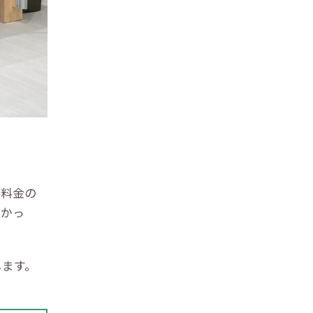
、料金の
なかっ
します。