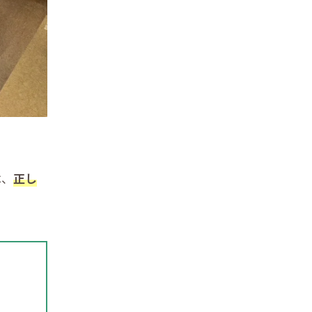
？
は、
正し